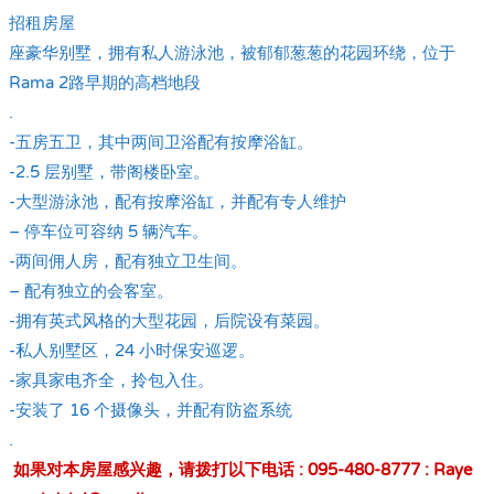
招租房屋
座豪华别墅，拥有私人游泳池，被郁郁葱葱的花园环绕，位于
Rama 2路早期的高档地段
.
-五房五卫，其中两间卫浴配有按摩浴缸。
-2.5 层别墅，带阁楼卧室。
-大型游泳池，配有按摩浴缸，并配有专人维护
– 停车位可容纳 5 辆汽车。
-两间佣人房，配有独立卫生间。
– 配有独立的会客室。
-拥有英式风格的大型花园，后院设有菜园。
-私人别墅区，24 小时保安巡逻。
-家具家电齐全，拎包入住。
-安装了 16 个摄像头，并配有防盗系统
.
如果对本房屋感兴趣，请拨打以下电话 : 095-480-8777 : Raye