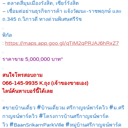
– ตลาดสี่มุมเมืองรังสิต, เซียร์รังสิต
– เชื่อมต่อย่านธุรกิจการค้า แจ้งวัฒนะ-ราชพฤกษ์ และ
ถ.345 ถ.วิภาวดี ทางด่วนพิเศษศรีรัช
.
พิกัด
:
https://maps.app.goo.gl/qTiM2qPRJAJ6hRxZ7
.
ราคาขาย 5,000,000 บาท*
.
สนใจโทรสอบถาม
066-145-9935 K.ถุง (เจ้าของขายเอง)
ไลน์ค้นหาเบอร์นี้ได้เลย
.
#
#
#ขายบ้านเดี่ยว
บ้านเดี่ยวม.ศรีกาญจน์พาร์ควิว
ม.ศรี
#
กาญจน์พาร์ควิว
โครงการบ้านศรีกาญจน์พาร์ค
#
#
วิว
BaanSrikarnParkVille
หมู่บ้านศรีกาญจน์พาร์ค