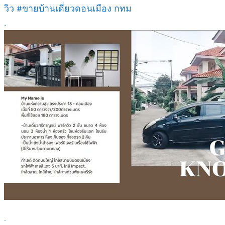
วิว #ขายบ้านเดี่ยวดอนเมือง กทม
.
.