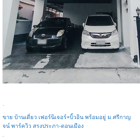
.
ขาย บ้านเดี่ยว เฟอร์นิเจอร์+บิ้วอิน พร้อมอยู่ ม.ศรีกาญ
จน์ พาร์ควิว สรงประภา-ดอนเมือง
.