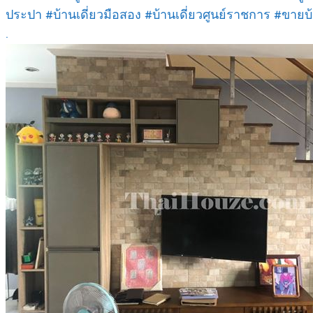
ประปา #บ้านเดี่ยวมือสอง #บ้านเดี่ยวศูนย์ราชการ #ขายบ้
.