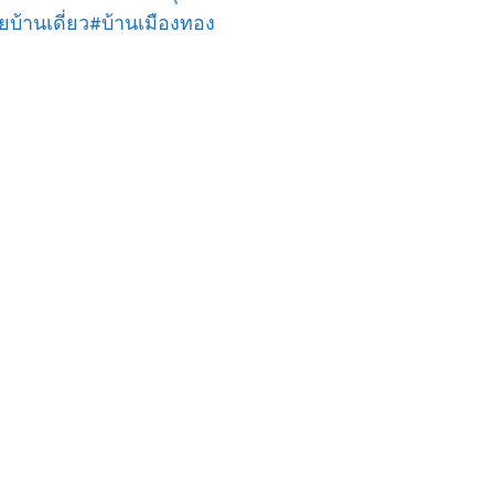
ยบ้านเดี่ยว#บ้านเมืองทอง