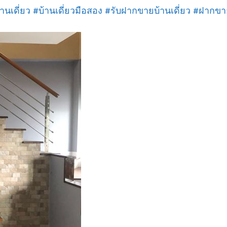
านเดี่ยว #บ้านเดี่ยวมือสอง #รับฝากขายบ้านเดี่ยว #ฝากขา