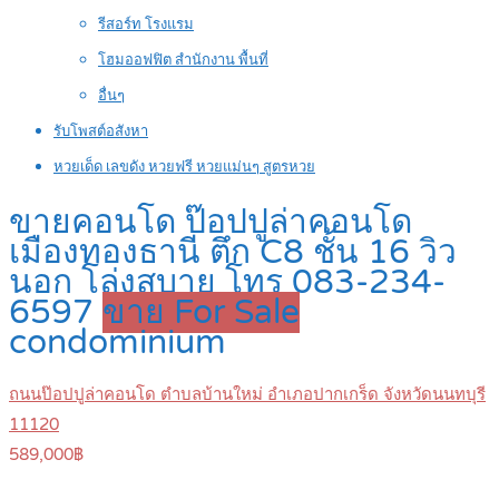
รีสอร์ท โรงแรม
โฮมออฟฟิต สำนักงาน พื้นที่
อื่นๆ
รับโพสต์อสังหา
หวยเด็ด เลขดัง หวยฟรี หวยแม่นๆ สูตรหวย
ขายคอนโด ป๊อปปูล่าคอนโด
เมืองทองธานี ตึก C8 ชั้น 16 วิว
นอก โล่งสบาย โทร 083-234-
6597
ขาย For Sale
condominium
ถนนป๊อปปูล่าคอนโด ตำบลบ้านใหม่ อำเภอปากเกร็ด จังหวัดนนทบุรี
11120
589,000฿