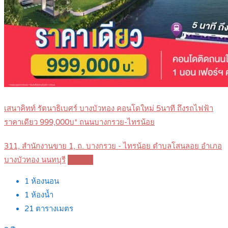
เสนาคิทท์ รัตนาธิเบศร์ บางบัวทอง คอนโดใหม่ 5นาที ถึงรถไฟฟ้า
ราคาเดียว 999,000บ* ถนนบางกรวย-ไทรน้อย
311, สำนักงานขาย 1, ถ. บางกรวย - ไทรน้อย ตำบลโสนลอย อำเภอ
บางบัวทอง นนทบุรี
Details
1
ห้องนอน
1
ห้องน้ำ
21
ตารางเมตร