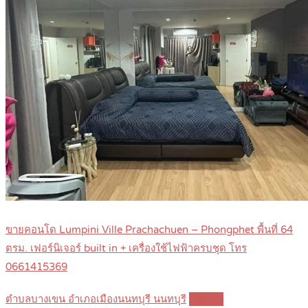
ขายคอนโด Lumpini Ville Prachachuen – Phongphet พื้นที่ 64
ตรม. เฟอร์นิเจอร์ built in + เครื่องใช้ไฟฟ้าครบชุด โทร
0661415369
ตำบลบางเขน อำเภอเมืองนนทบุรี นนทบุรี
Details