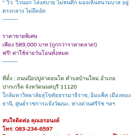
* วิว: วิวนอก โล่งสบาย ไม่ชนตึก มองเห็นสนามบาส อยู่
ตรงกลาง ไม่อึดอัด
⸻
ราคาขายพิเศษ
เพียง 589,000 บาท (ถูกกว่าราคาตลาด!)
ฟรี! ค่าใช้จ่ายวันโอนทั้งหมด
⸻
ที่ตั้ง : ถนนป๊อปปูล่าคอนโด ตำบลบ้านใหม่ อำเภอ
ปากเกร็ด จังหวัดนนทบุรี 11120
ใกล้มหาวิทยาลัยสุโขทัยธรรมาธิราช, อิมแพ็ค เมืองทอง
ธานี, ศูนย์ราชการแจ้งวัฒนะ, ทางด่วนศรีรัช ฯลฯ
สนใจติดต่อ คุณอรอนงค์
โทร: 083-234-6597