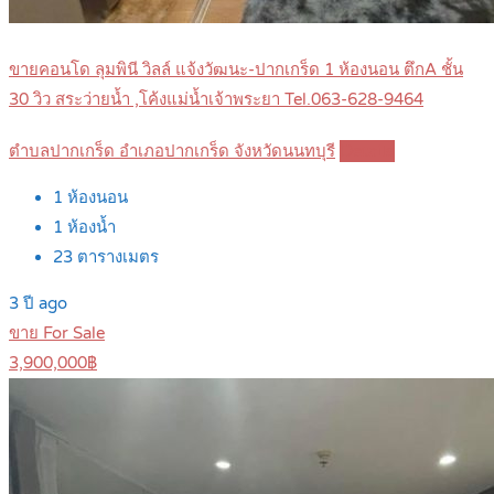
ขายคอนโด ลุมพินี วิลล์ แจ้งวัฒนะ-ปากเกร็ด 1 ห้องนอน ตึกA ชั้น
30 วิว สระว่ายน้ำ ,โค้งแม่น้ำเจ้าพระยา Tel.063-628-9464
ตำบลปากเกร็ด อำเภอปากเกร็ด จังหวัดนนทบุรี
Details
1
ห้องนอน
1
ห้องน้ำ
23
ตารางเมตร
3 ปี ago
ขาย For Sale
3,900,000฿