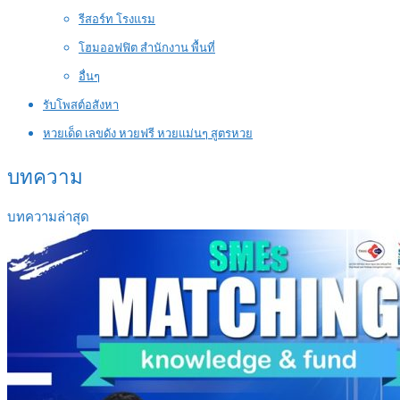
รีสอร์ท โรงแรม
โฮมออฟฟิต สำนักงาน พื้นที่
อื่นๆ
รับโพสต์อสังหา
หวยเด็ด เลขดัง หวยฟรี หวยแม่นๆ สูตรหวย
บทความ
บทความล่าสุด